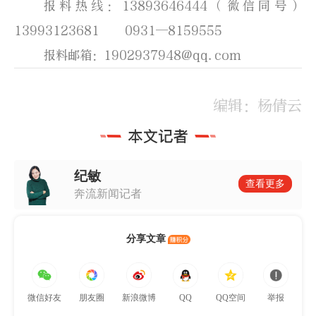
报料热线：13893646444（微信同号）
13993123681 0931—8159555
报料邮箱：1902937948@qq.com
编辑
：杨倩云
纪敏
查看更多
奔流新闻记者
分享文章
微信好友
朋友圈
新浪微博
QQ
QQ空间
举报