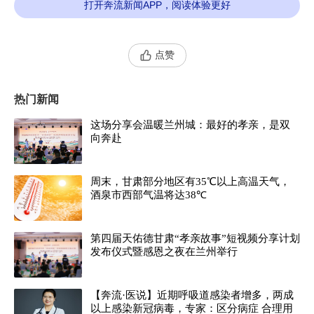
打开奔流新闻APP，阅读体验更好
点赞
热门新闻
这场分享会温暖兰州城：最好的孝亲，是双
向奔赴
周末，甘肃部分地区有35℃以上高温天气，
酒泉市西部气温将达38℃
甘肃农业大学副校长马国军，甘肃省农业农村
厅农机化管理处处长刘文武，甘肃省农业机械化技
第四届天佑德甘肃“孝亲故事”短视频分享计划
发布仪式暨感恩之夜在兰州举行
术推广总站党委书记、站长孟养荣等领导，样机制
造企业、项目专家组、项目县（区）农机中心主任
【奔流·医说】近期呼吸道感染者增多，两成
和应用主体负责人共130余人参加。活动现场，甘
以上感染新冠病毒，专家：区分病症 合理用