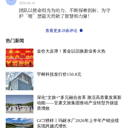
2026-04-14
我国新能源汽车产业迈入高速发展期，数据勾
团队以使命担当为动力，不断探索创新，为守
勒出清晰的产业脉络：2016年,新能源汽车销量突
护‘锂’想蓝天贡献了智慧和力量！
破50万辆，2018年首破百万辆，截至2025年底，
查看更多28条评论
全国新能源汽车保有量已达‌4397万辆‌，占汽车总量
热门新闻
的12.01%，其中纯电动汽车保有量为3022万辆，
占新能源汽车总量的68.74%，动力电池装车量稳
金价大反弹！黄金以旧换新业务火热
居全球首位。
宇树科技发行价150.8元
按照乘用车动力电池8年或12万公里质保周
期，刚刚过去的2025年成为我国动力电池规模化退
役的关键节点，预计全年退役量达近百万吨，到
深化“文旅+”多元融合改革 激活高质量发展新
2030年，这一数字将突破300万吨，锂电池拆解回
动能——甘肃文旅集团推动产业转型升级提
质增效
收市场规模有望超千亿元。
GCT榜样丨玛岈水厂2026年上半年产销业绩
实现跨越式增长