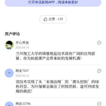
打开了退役电池电解液“回收-转化-再利用”的全
打开奔流新闻APP，阅读体验更好
闭环通道，不仅破解了传统锂电回收高污染、高能
耗、低附加值的行业痛点，更构建起“退役-萃取-
点赞
|
119
转化-再生”的绿色循环体系，让氟、磷等危险污染
物变废为宝，让战略锂资源实现高效循环，为我国
用户评论
新能源产业强链、补链、延链提供了坚实支撑。
开心男孩
2026-04-14
如今，这项技术从实验室走向生产线，在国
兰州理工大学的磷基锂盐技术具有广阔的应用前
景，将为新能源产业带来新的发展机遇！
家“双碳”战略与资源安全大局中，写下了一份创
新答卷。
网友7037
2026-04-14
该技术实现了从‘末端治理’到‘源头控制’的绿
色转型，为环保事业做出了积极贡献，是可持续发
01
时代之问：锂电退役潮涌 回收困境亟待
展的典范！
破局
网友33796