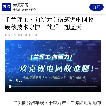
奔流新闻
打开
全域性智媒体平台
【兰理工·向新力】破题锂电回收！
硬核技术守护 “锂” 想蓝天
奔流热点
04-13 11:53
当新能源汽车驶入千家万户，当储能电站遍布