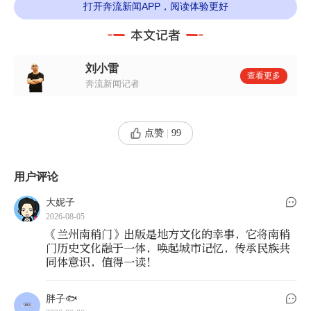
打开奔流新闻APP，阅读体验更好
南稍门，是黄河之滨最具市井烟火的街坊之
一，也是兰州多元文化交融的核心区域。昔日朴素
热闹的南稍门，今日现代繁华的酒泉路。在这条路
刘小雷
查看更多
上，历经沧桑的中央广场辕门、肃王府、南关什
奔流新闻记者
字、清华小学、人民剧院、五泉山公园——还有一
代代生活于此的兰州人，都在绵长的时光里，静静
点赞
|
99
存留着属于这座城市的温暖记忆。
用户评论
大妮子
2026-08-05
《兰州南稍门》出版是地方文化的幸事，它将南稍
门历史文化融于一体，唤起城市记忆，传承民族共
同体意识，值得一读！
胖子🐟