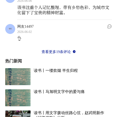
2026-06-06
该书注重个人记忆整理，带有乡愁色彩，为城市文
化留下了宝贵的精神财富。
网友14497
2026-06-02
👌
查看更多19条评论
热门新闻
读书丨一缕炊烟 半生归程
读书丨马旭明文字中的爱与痛
作为地方文化类书籍，本书突出“街巷街
读书丨用文字拨动丝路心弦，赵武明新作
坊”“社区社群”“家族家庭”“人文人情”等核心