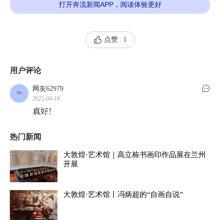
利用光影气象的变化，呈现最完美的画面。自然景
打开奔流新闻APP，阅读体验更好
观内的拍摄与拍摄时间有着密切的关系，不同的时
间段会带来不同的光线、氛围和视觉效果。黄金时
点赞
|
1
刻（日出和日落前后）提供柔和温暖的光线，适合
展现景物的细节与层次、蓝色时刻则呈现冷静、神
用户评论
秘的氛围，适合拍摄宁静的景观。正午时分光线直
网友62979
射，阴影更适合创作强对比的作品，而季节和天气
2025-04-19
的变化则为景观带来不同的色彩与情感。
真好！
从感性上升到理性认识层面，是我不断拍摄黄
热门新闻
河题材的最深体会。初次接触这片辽阔河流时，更
大敦煌·艺术馆｜高立栋书画印作品展在兰州
多的是被它的壮丽景象震撼，黄河的汹涌与宁静交
开展
替、波涛与平静共存，给我带来强烈的视觉冲击与
情感共鸣。然而，随着拍摄的深入，我开始从更加
大敦煌·艺术馆丨冯炳超的“自画自说”
理性的角度思考黄河的历史、文化与生态价值。每