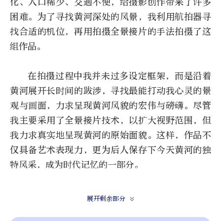
化、人口稀少、交通不便，给摄影创作带来了许多
困难。为了寻找黄河深处的风景，我利用航拍器寻
找合适的机位，再用拍摄全景接片的手法拍摄了这
组作品。
在拍摄过程中我并未过多设定框架，而是沿着
黄河展开长时间的跋涉，寻找最能打动我心灵的景
观与画面，力求呈现黄河风貌的宏伟与磅礴。尽管
我主要采用了全景接片技术，以扩大视野范围，但
我力求真实地呈现黄河的原始面貌。这样，作品不
仅具备艺术表现力，更为后人保存下今天黄河的独
特风采，成为时代记忆的一部分。
实地拍摄时，我每次都事先选择合适的拍摄范
展开剩余部分
围，实地观察并且熟悉环境，选择最佳的拍摄点，