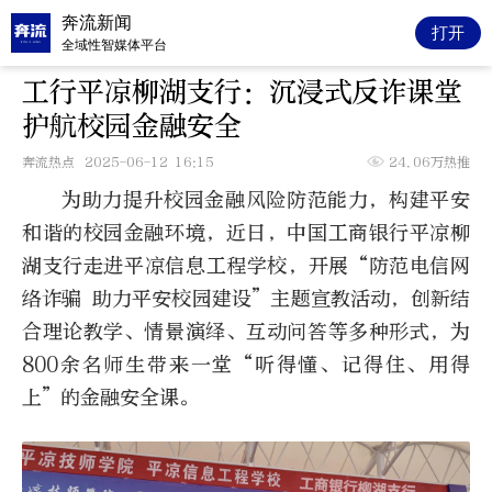
奔流新闻
打开
全域性智媒体平台
工行平凉柳湖支行：沉浸式反诈课堂
护航校园金融安全
奔流热点
2025-06-12 16:15
24.06万热推
为
助力
提升校园金融风险防范能力，构建平安
和谐的校园金融环境，
近日
，
中国工商银行平凉柳
湖
支行走进平凉信息工程学校，
开展
“
防范电信网
络诈骗
助力平安校园建设
”主题宣教活动，创新结
合理论教学、情景演绎、互动问答等多种形式，为
800
余名师生带来一堂
“听得懂、记得住、用得
上”
的金融安全课。