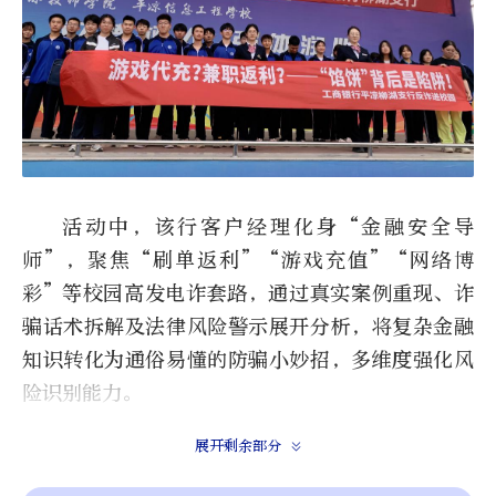
活动中，该行客户经理化身“金融安全导
师”，聚焦“刷单返利”“游戏充值”“网络博
彩”等校园高发电诈套路，通过真实案例重现、诈
骗话术拆解及法律风险警示展开分析，将复杂金融
知识转化为通俗易懂的防骗小妙招，多维度强化风
险识别能力。
展开剩余部分
创新打造的“校园反诈小剧场”将活动氛围推
向高潮，支行工作人员现场邀请学生志愿者共同演