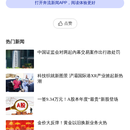
打开奔流新闻APP，阅读体验更好
绎“代充骗局”“刷单陷阱”等四幕情景小短剧，
真实还原电信诈骗实施过程，通过角色代入和场景
模拟，让在场师生在身临其境中掌握防范要领，让
点赞
防诈知识在寓教于乐中入脑入心。
热门新闻
中国证监会对两起内幕交易案作出行政处罚
科技织就新图景 浐灞国际港XR产业掀起新热
潮
一签9.34万元！A股本年度“最贵”新股登场
金价大反弹！黄金以旧换新业务火热