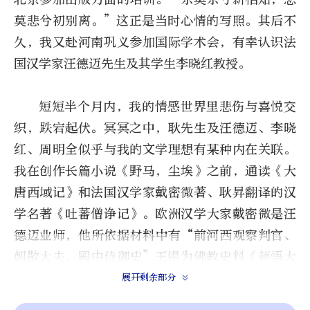
莫悲兮初别离。”这正是当时心情的写照。其后不
久，我又赴河南巩义参加国际学术会，有幸认识法
国汉学家汪德迈先生及其学生李晓红教授。
短短半个月内，我的情感世界里悲伤与喜悦交
织，跌宕起伏。冥冥之中，耿先生及汪德迈、李晓
红、周明全似乎与我的文学理想有某种内在关联。
我在创作长篇小说《野马，尘埃》之前，通读《大
唐西域记》和法国汉学家戴密微著、耿昇翻译的汉
学名著《吐蕃僧诤记》。欧洲汉学大家戴密微是汪
德迈业师，他所依据材料中有“前河西观察判官、
朝散大夫、殿中侍御史”王锡为佛教史料《顿悟大
乘正理决》所作序、两份给吐蕃赞普上奏的草稿、
展开剩余部分
大辩论汉文档案及摩诃衍呈交吐蕃赞普的三道表