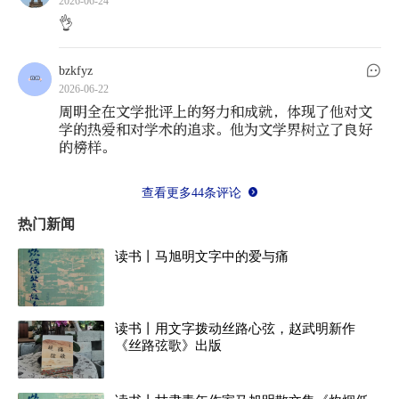
晓红教授翻译成汉语：“这是中国唐代历史上的一
2026-06-24
👌
次狂野的驰骋。”苍茫人事，总是充满各种机缘。
戴密微、耿昇、汪德迈、李晓红及他们的学术繁华
bzkfyz
成为我和明全结识的背景。在北京培训期间闲聊
2026-06-22
时，明全随便问我最近在写什么文字。我便说起探
周明全在文学批评上的努力和成就，体现了他对文
学的热爱和对学术的追求。他为文学界树立了良好
索性极强的长篇小说《野马，尘埃》和《禹王
的榜样。
书》。我把小说创作当成一种狂欢式体验，想看看
文字的张力究竟能到达什么程度、高难度的叙事如
查看更多44条评论
何像轻舟一样穿过万重山、古老文化记忆能否在喧
热门新闻
哗与骚动中被激活，等等，这些话题，如果对方稍
读书丨马旭明文字中的爱与痛
有倦意，我便识趣地急刹车。没想到，年轻的明全
竟然听得津津有味，致使我滔滔不绝说了很多。约
读书丨用文字拨动丝路心弦，赵武明新作
请我将《禹王书》提炼成10万字的缩略本，刊发在
《丝路弦歌》出版
当年《大家》第六期。2021年《野马，尘埃》出版
前，《大家》刊发其中章节《敦煌之围：虚幻与非