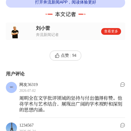
打开奔流新闻APP，阅读体验更好
章，还有大量有关唐蕃关系的敦煌汉文文书。戴密
微像中国传统考据学家那样利用这些敦煌藏经洞史
料。这是一项巨大的文化工程，著述者和翻译者都
刘小雷
须学识渊博、志虑忠纯。因此，2012年偶识耿先
查看更多
奔流新闻记者
生，倍感亲切。我们志同道合，交情越来越深……
不料，先生猝然离世！
点赞
|
94
我悲苦难言，尽力回避这个冷酷现实及相关话
用户评论
题。但在巩义，与汪德迈先生、李晓红教授相见，
网友36319
不能不说耿昇先生及其译著。与会期间，我和李晓
2026-07-02
红教授搀扶、照顾汪先生，一则表达对法国汉学家
周明全在文学批评领域的坚持与付出值得称赞。他
将学术与艺术结合，展现出广阔的学术视野和深刻
的敬意，再则借此弥补未能照顾耿先生的遗憾。
的思想内涵。
后来，汪德迈教授为《野马，尘埃》题词，李
1234567