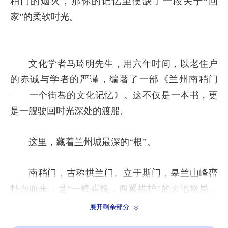
稍门的烟火，那你的记忆里便缺了一段关于“回
家”的柔软时光。
文化学者马琦明先生，用六年时间，以老住户
的赤诚与学者的严谨，编著了一部《兰州南稍门
——一个街巷的文化记忆》。这不仅是一本书，更
是一艘驶回时光深处的渡船。
这里，藏着兰州城最深的“根”。
南稍门，古称拱兰门。立于斯门，皋兰山峰峦
扑面而来，是“一峰崔巍，两翼拱护”的天地格局。
这里是兰州古城外郭的南大门，是曾经的“第一街
展开剩余部分
坊”。在这本书里，你会发现，兰州不止有黄河穿城