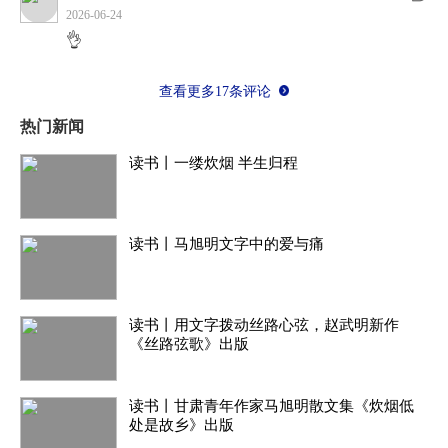
2026-06-24
👌
这是一部写给城市的“情书”。
查看更多17条评论
在“邻里变陌路”的现代都市困境中，南稍门作
热门新闻
为“精神原乡”的样本显得尤为珍贵。书里有家国情
读书丨一缕炊烟 半生归程
怀，有饮食男女，有从清华小学走出的追梦人，也
有为国效力的乡贤志士。
读书丨马旭明文字中的爱与痛
翻开它，你打开的不是枯燥的历史，而是一
种“有根的生活”。你会明白，为什么马琦明先生即
读书丨用文字拨动丝路心弦，赵武明新作
便从未离开兰州，却依然有着浓得化不开的“乡
《丝路弦歌》出版
愁”——因为那是对心安之处的深情。
读书丨甘肃青年作家马旭明散文集《炊烟低
处是故乡》出版