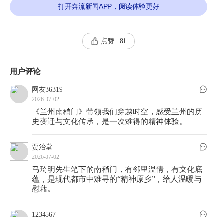
打开奔流新闻APP，阅读体验更好
而过的粗犷，更有“一街五巷”里的江南遗韵与各民
族和谐共处的温润细腻。
点赞
|
81
这里，有最抚凡人心的“魂”。
用户评论
记忆如果仅仅是史料，便失了温度。马琦明先
网友36319
生写活了这条街。你能读到孩子们在互助巷口用筛
2026-07-02
子扣麻雀的童真，也能读到他在人民剧院门口摆小
《兰州南稍门》带领我们穿越时空，感受兰州的历
史变迁与文化传承，是一次难得的精神体验。
人书摊维持家计的辛酸。
贾治堂
2026-07-02
马琦明先生笔下的南稍门，有邻里温情，有文化底
这里也曾是陇韵秦腔不绝于耳的“戏窝子”，甘
蕴，是现代都市中难寻的“精神原乡”，给人温暖与
肃省话剧团的艺术家们走在街上，自带光芒。那些
慰藉。
卑微却坚韧的生活，那些朴素却高级的家风，构成
1234567
了兰州人引以为傲的“文化底气”。