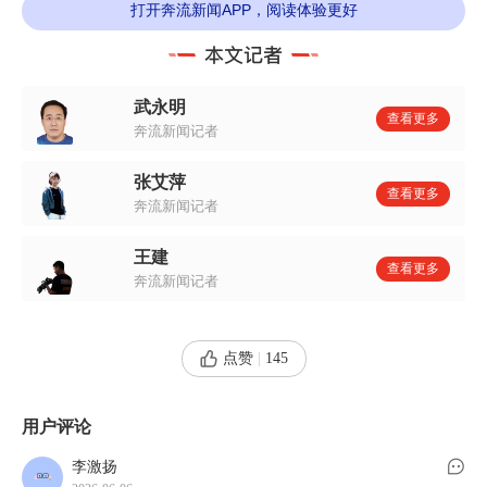
打开奔流新闻APP，阅读体验更好
武永明
查看更多
奔流新闻记者
3点半，绝大多数人还在熟睡中，58岁的李智
张艾萍
查看更多
平和老伴已经起床，简单洗漱后推门下楼，开着电
奔流新闻记者
动三轮车赶往3公里外的烙饼坊。
王建
查看更多
奔流新闻记者
烙饼坊位于东湾村的一处民房一楼，20多平方
米，每月租金250元。
点赞
|
145
用户评论
李激扬