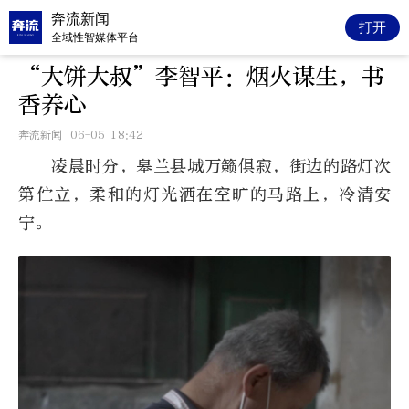
奔流新闻
打开
全域性智媒体平台
“大饼大叔”李智平：‌烟火谋生，书
香养心
奔流新闻
06-05 18:42
凌晨时分，皋兰县城万籁俱寂，街边的路灯次
第伫立，柔和的灯光洒在空旷的马路上，冷清安
宁。